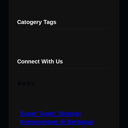
Catogery Tags
Connect With Us
Facebook
Twitter
LinkedIn
Instagram
Super Togel: Strategi
Kemenangan di Berbagai