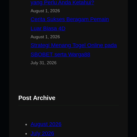
yang Perlu Anda Ketahui?
August 1, 2026
Cerita Sukses Beragam Pemain
Luar Biasa 4D
August 1, 2026
Strategi Menang Togel Online pada
SBOBET serta Warga88
July 31, 2026
Post Archive
August 2026
July 2026