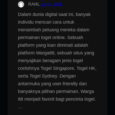
RAf4L
Jul 31, 2026
Dalam dunia digital saat ini, banyak
individu mencari cara untuk
menambah peluang mereka dalam
permainan togel online. Sebuah
platform yang kian diminati adalah
platform Warga88, sebuah situs yang
menyajikan beragam jenis togel
contohnya Togel Singapore, Togel HK,
serta Togel Sydney. Dengan
antarmuka yang user-friendly dan
banyaknya pilihan permainan, Warga
88 menjadi favorit bagi pencinta togel.
…