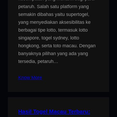
petaruh. Salah satu platform yang
semakin dibahas yaitu supertogel,
yang menyediakan aksesibilitas ke
berbagai tipe lotto, termasuk lotto
singapore, togel sydney, lotto
hongkong, serta toto macau. Dengan
banyaknya pilihan yang ada yang
tersedia, petaruh…
Know More
Hasil Togel Macau Terbaru: