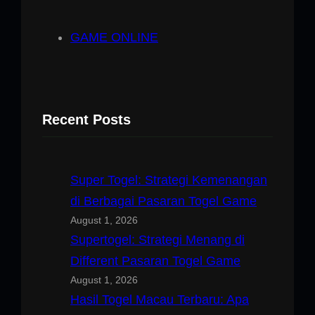
GAME ONLINE
Recent Posts
Super Togel: Strategi Kemenangan
di Berbagai Pasaran Togel Game
August 1, 2026
Supertogel: Strategi Menang di
Different Pasaran Togel Game
August 1, 2026
Hasil Togel Macau Terbaru: Apa