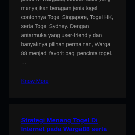
menyajikan beragam jenis togel
contohnya Togel Singapore, Togel HK,
serta Togel Sydney. Dengan
antarmuka yang user-friendly dan
banyaknya pilihan permainan, Warga
88 menjadi favorit bagi pencinta togel.
…
Know More
Strategi Menang Togel Di
Internet pada Warga88 serta