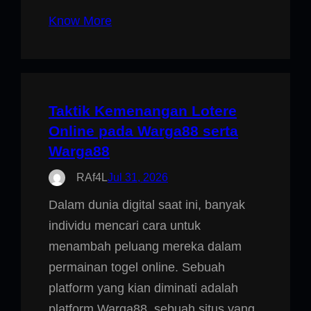
Know More
Taktik Kemenangan Lotere
Online pada Warga88 serta
Warga88
RAf4L
Jul 31, 2026
Dalam dunia digital saat ini, banyak
individu mencari cara untuk
menambah peluang mereka dalam
permainan togel online. Sebuah
platform yang kian diminati adalah
platform Warga88, sebuah situs yang