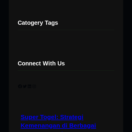
Catogery Tags
Connect With Us
Facebook
Twitter
LinkedIn
Instagram
Super Togel: Strategi
Kemenangan di Berbagai