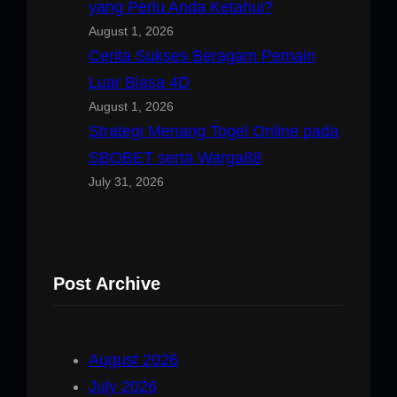
yang Perlu Anda Ketahui?
August 1, 2026
Cerita Sukses Beragam Pemain
Luar Biasa 4D
August 1, 2026
Strategi Menang Togel Online pada
SBOBET serta Warga88
July 31, 2026
Post Archive
August 2026
July 2026