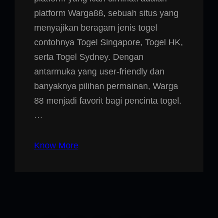
platform Warga88, sebuah situs yang
menyajikan beragam jenis togel
contohnya Togel Singapore, Togel HK,
serta Togel Sydney. Dengan
antarmuka yang user-friendly dan
banyaknya pilihan permainan, Warga
88 menjadi favorit bagi pencinta togel.
…
Know More