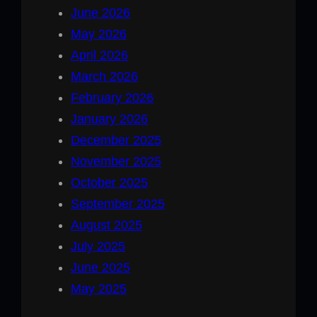
June 2026
May 2026
April 2026
March 2026
February 2026
January 2026
December 2025
November 2025
October 2025
September 2025
August 2025
July 2025
June 2025
May 2025