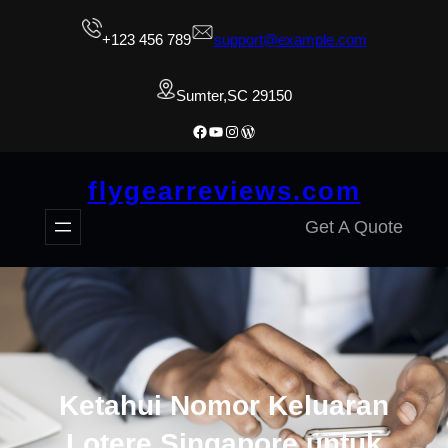
Skip
+123 456 789
support@example.com
to
content
Sumter,SC 29150
Facebook
YouTube
Instagram
WordPress
flygearreviews.com
Get A Quote
Ketahui Nomor Keluaran
Lotere Singapore untuk