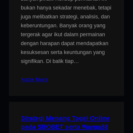
bukan hanya sekadar menebak, tetapi
juga melibatkan strategi, analisis, dan
keberuntungan. Banyak orang yang
tergerak agar ikut dalam permainan
dengan harapan dapat mendapatkan
kesuksesan serta keuntungan yang
signifikan. Di balik tiap…
Know More
Strategi Menang Togel Online
pada SBOBET serta Warga88