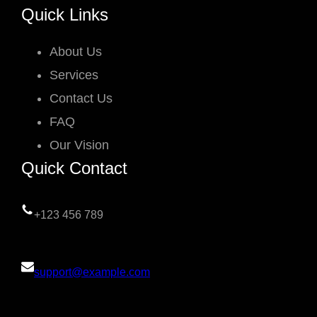
Quick Links
About Us
Services
Contact Us
FAQ
Our Vision
Quick Contact
+123 456 789
support@example.com