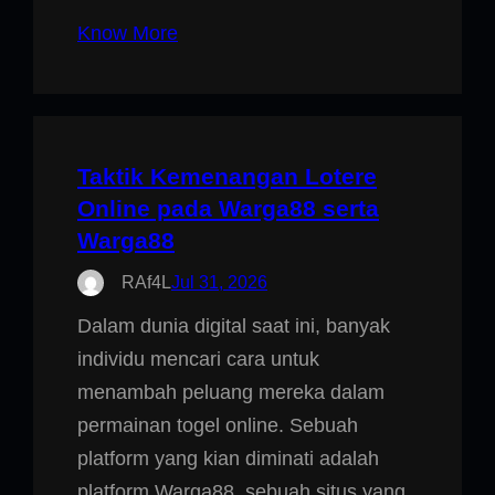
Know More
Taktik Kemenangan Lotere
Online pada Warga88 serta
Warga88
RAf4L
Jul 31, 2026
Dalam dunia digital saat ini, banyak
individu mencari cara untuk
menambah peluang mereka dalam
permainan togel online. Sebuah
platform yang kian diminati adalah
platform Warga88, sebuah situs yang