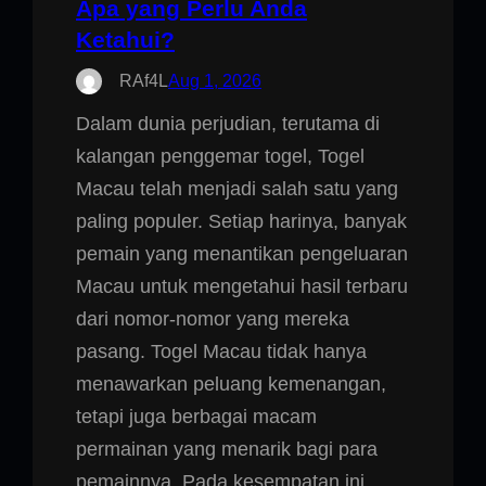
Apa yang Perlu Anda
Ketahui?
RAf4L
Aug 1, 2026
Dalam dunia perjudian, terutama di
kalangan penggemar togel, Togel
Macau telah menjadi salah satu yang
paling populer. Setiap harinya, banyak
pemain yang menantikan pengeluaran
Macau untuk mengetahui hasil terbaru
dari nomor-nomor yang mereka
pasang. Togel Macau tidak hanya
menawarkan peluang kemenangan,
tetapi juga berbagai macam
permainan yang menarik bagi para
pemainnya. Pada kesempatan ini,