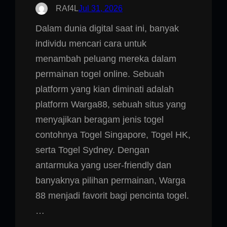
RAf4L
Jul 31, 2026
Dalam dunia digital saat ini, banyak
individu mencari cara untuk
menambah peluang mereka dalam
permainan togel online. Sebuah
platform yang kian diminati adalah
platform Warga88, sebuah situs yang
menyajikan beragam jenis togel
contohnya Togel Singapore, Togel HK,
serta Togel Sydney. Dengan
antarmuka yang user-friendly dan
banyaknya pilihan permainan, Warga
88 menjadi favorit bagi pencinta togel.
…