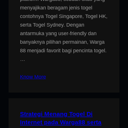
menyajikan beragam jenis togel
contohnya Togel Singapore, Togel HK,
serta Togel Sydney. Dengan
antarmuka yang user-friendly dan
banyaknya pilihan permainan, Warga
88 menjadi favorit bagi pencinta togel.
…
Know More
Strategi Menang Togel Di
Internet pada Warga88 serta