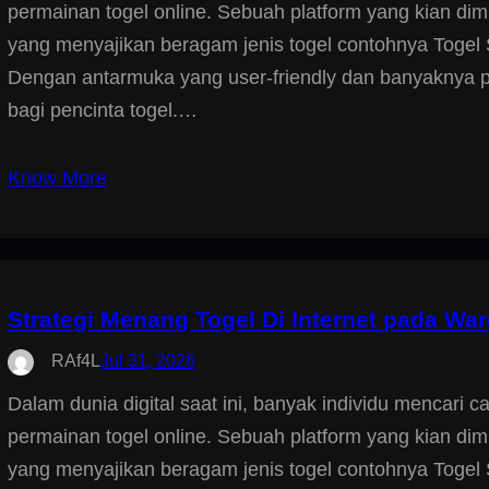
permainan togel online. Sebuah platform yang kian dim
yang menyajikan beragam jenis togel contohnya Togel 
Dengan antarmuka yang user-friendly dan banyaknya pi
bagi pencinta togel.…
Know More
Strategi Menang Togel Di Internet pada W
RAf4L
Jul 31, 2026
Dalam dunia digital saat ini, banyak individu mencar
permainan togel online. Sebuah platform yang kian dim
yang menyajikan beragam jenis togel contohnya Togel 