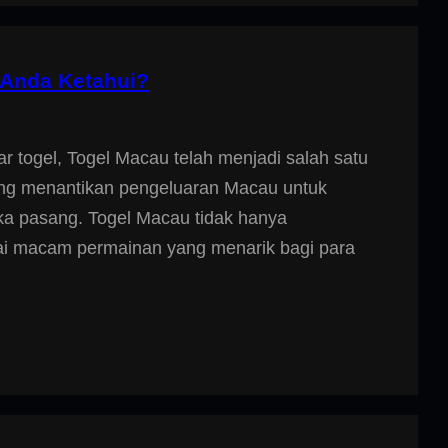
 Anda Ketahui?
r togel, Togel Macau telah menjadi salah satu
yang menantikan pengeluaran Macau untuk
ka pasang. Togel Macau tidak hanya
ai macam permainan yang menarik bagi para