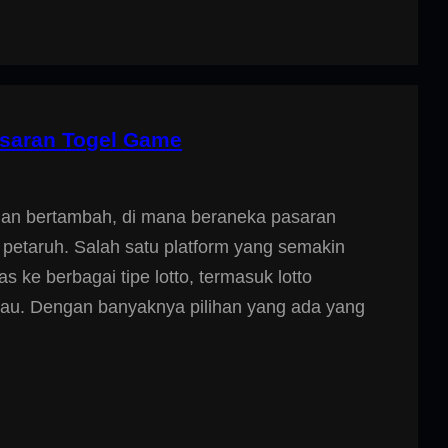
Pasaran Togel Game
 kian bertambah, di mana beraneka pasaran
etaruh. Salah satu platform yang semakin
s ke berbagai tipe lotto, termasuk lotto
acau. Dengan banyaknya pilihan yang ada yang