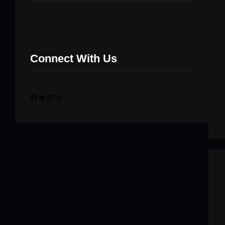
Connect With Us
Facebook
Twitter
LinkedIn
Instagram