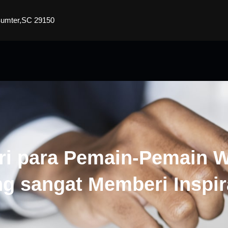
umter,SC 29150
ari para Pemain-Pemain 
g sangat Memberi Inspir