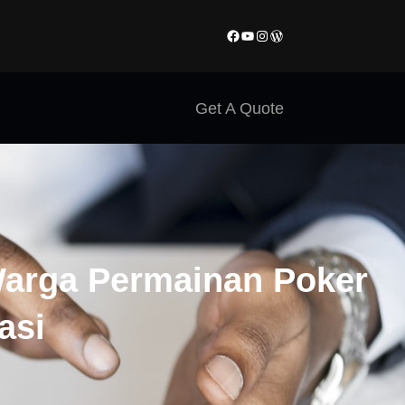
Facebook
YouTube
Instagram
WordPress
Get A Quote
Warga Permainan Poker
asi