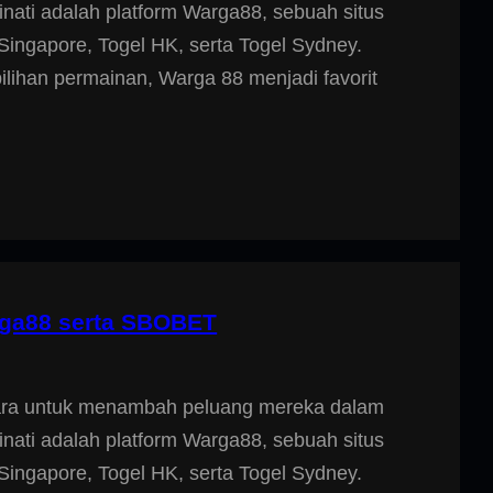
inati adalah platform Warga88, sebuah situs
Singapore, Togel HK, serta Togel Sydney.
lihan permainan, Warga 88 menjadi favorit
arga88 serta SBOBET
i cara untuk menambah peluang mereka dalam
inati adalah platform Warga88, sebuah situs
Singapore, Togel HK, serta Togel Sydney.