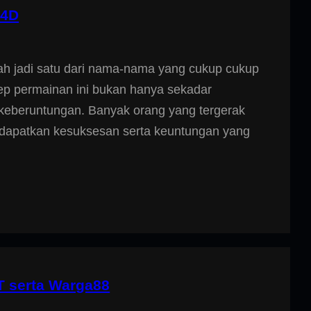
 4D
h jadi satu dari nama-nama yang cukup cukup
sep permainan ini bukan hanya sekadar
an keberuntungan. Banyak orang yang tergerak
dapatkan kesuksesan serta keuntungan yang
T serta Warga88