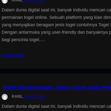
RAf4L
Jul 31, 2026
Dalam dunia digital saat ini, banyak individu mencar
permainan togel online. Sebuah platform yang kian dim
yang menyajikan beragam jenis togel contohnya Togel 
Dengan antarmuka yang user-friendly dan banyaknya pi
bagi pencinta togel.…
Know More
Taktik Kemenangan Lotere Online pada Wa
RAf4L
Jul 31, 2026
Dalam dunia digital saat ini, banyak individu mencar