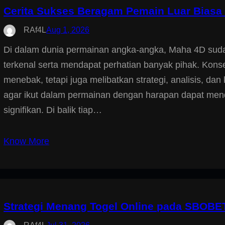
Cerita Sukses Beragam Pemain Luar Biasa
RAf4L
Aug 1, 2026
Di dalam dunia permainan angka-angka, Maha 4D suda
terkenal serta mendapat perhatian banyak pihak. Kon
menebak, tetapi juga melibatkan strategi, analisis, d
agar ikut dalam permainan dengan harapan dapat men
signifikan. Di balik tiap…
Know More
Strategi Menang Togel Online pada SBOBE