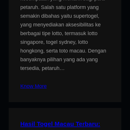
petaruh. Salah satu platform yang
semakin dibahas yaitu supertogel,
yang menyediakan aksesibilitas ke
berbagai tipe lotto, termasuk lotto
singapore, togel sydney, lotto
hongkong, serta toto macau. Dengan
banyaknya pilihan yang ada yang
tersedia, petaruh…
Know More
Hasil Togel Macau Terbaru: