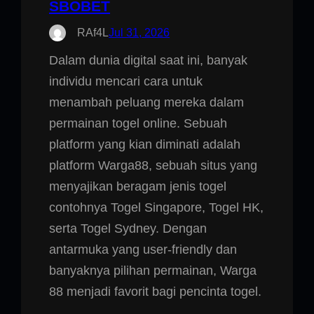
SBOBET
RAf4L
Jul 31, 2026
Dalam dunia digital saat ini, banyak
individu mencari cara untuk
menambah peluang mereka dalam
permainan togel online. Sebuah
platform yang kian diminati adalah
platform Warga88, sebuah situs yang
menyajikan beragam jenis togel
contohnya Togel Singapore, Togel HK,
serta Togel Sydney. Dengan
antarmuka yang user-friendly dan
banyaknya pilihan permainan, Warga
88 menjadi favorit bagi pencinta togel.
…