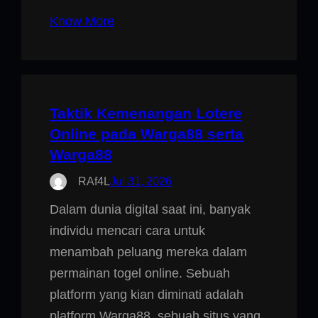
Know More
Taktik Kemenangan Lotere
Online pada Warga88 serta
Warga88
RAf4L
Jul 31, 2026
Dalam dunia digital saat ini, banyak
individu mencari cara untuk
menambah peluang mereka dalam
permainan togel online. Sebuah
platform yang kian diminati adalah
platform Warga88, sebuah situs yang