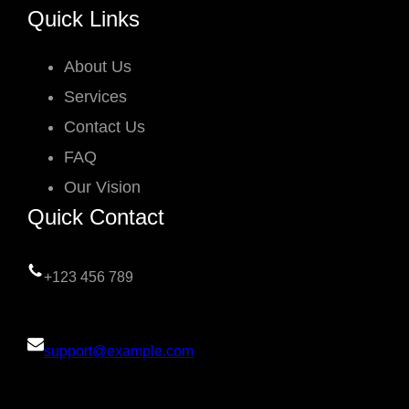
Quick Links
About Us
Services
Contact Us
FAQ
Our Vision
Quick Contact
+123 456 789
support@example.com