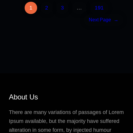
1
2
3
…
191
Next Page
→
About Us
There are many variations of passages of Lorem
Ipsum available, but the majority have suffered
alteration in some form, by injected humour