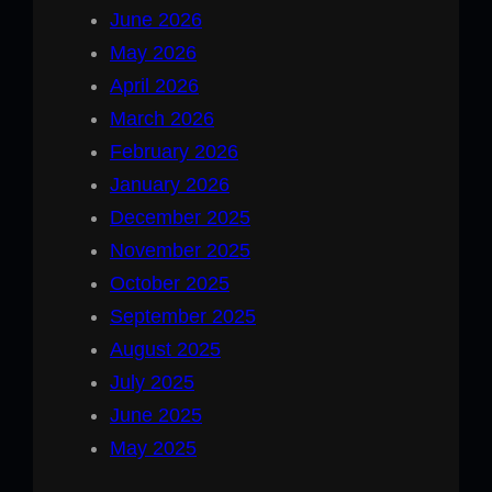
June 2026
May 2026
April 2026
March 2026
February 2026
January 2026
December 2025
November 2025
October 2025
September 2025
August 2025
July 2025
June 2025
May 2025