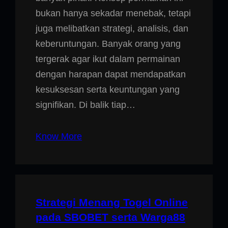
bukan hanya sekadar menebak, tetapi
juga melibatkan strategi, analisis, dan
keberuntungan. Banyak orang yang
tergerak agar ikut dalam permainan
dengan harapan dapat mendapatkan
kesuksesan serta keuntungan yang
signifikan. Di balik tiap…
Know More
Strategi Menang Togel Online
pada SBOBET serta Warga88