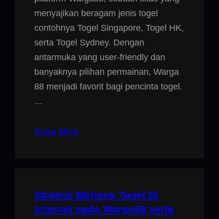
menyajikan beragam jenis togel
contohnya Togel Singapore, Togel HK,
serta Togel Sydney. Dengan
antarmuka yang user-friendly dan
banyaknya pilihan permainan, Warga
88 menjadi favorit bagi pencinta togel.
…
Know More
Strategi Menang Togel Di
Internet pada Warga88 serta