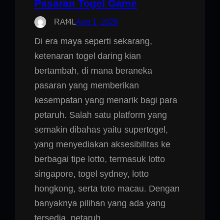
Pasaran Togel Game
RAf4L
Aug 1, 2026
Di era maya seperti sekarang,
ketenaran togel daring kian
bertambah, di mana beraneka
pasaran yang memberikan
kesempatan yang menarik bagi para
petaruh. Salah satu platform yang
semakin dibahas yaitu supertogel,
yang menyediakan aksesibilitas ke
berbagai tipe lotto, termasuk lotto
singapore, togel sydney, lotto
hongkong, serta toto macau. Dengan
banyaknya pilihan yang ada yang
tersedia, petaruh…