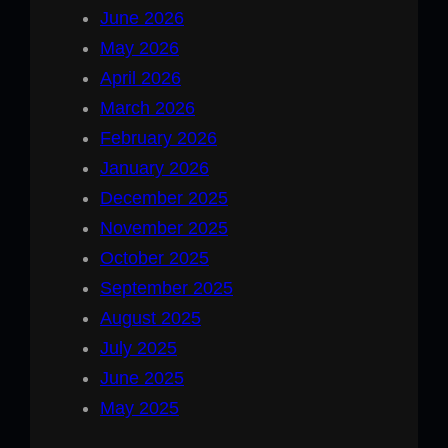
June 2026
May 2026
April 2026
March 2026
February 2026
January 2026
December 2025
November 2025
October 2025
September 2025
August 2025
July 2025
June 2025
May 2025