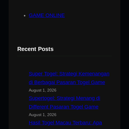
GAME ONLINE
Recent Posts
Super Togel: Strategi Kemenangan
di Berbagai Pasaran Togel Game
August 1, 2026
Supertogel: Strategi Menang di
Different Pasaran Togel Game
August 1, 2026
Hasil Togel Macau Terbaru: Apa