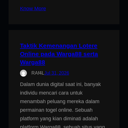
Know More
Taktik Kemenangan Lotere
Online pada Warga88 serta
Warga88
RAf4L
Jul 31, 2026
Dalam dunia digital saat ini, banyak
individu mencari cara untuk
menambah peluang mereka dalam
permainan togel online. Sebuah
platform yang kian diminati adalah
platform Warga88, sebuah situs yang