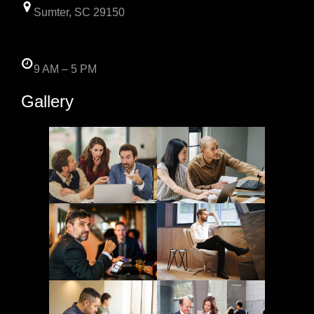
Sumter, SC 29150
9 AM – 5 PM
Gallery