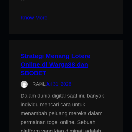
Know More
Strategi Menang Lotere
Online di Warga88 dan
SBOBET
RAf4L
Jul 31, 2026
Dalam dunia digital saat ini, banyak
individu mencari cara untuk
menambah peluang mereka dalam
permainan togel online. Sebuah
platform yang kian diminati adalah