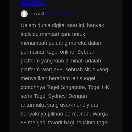
SBOBET
RAf4L
Jul 31, 2026
Dalam dunia digital saat ini, banyak
individu mencari cara untuk
menambah peluang mereka dalam
permainan togel online. Sebuah
platform yang kian diminati adalah
platform Warga88, sebuah situs yang
menyajikan beragam jenis togel
contohnya Togel Singapore, Togel HK,
serta Togel Sydney. Dengan
antarmuka yang user-friendly dan
banyaknya pilihan permainan, Warga
88 menjadi favorit bagi pencinta togel.
…